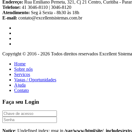
Endereço:
Rua Emiliano Perneta, 321, Cj 21 Centro, Curitiba - Paran
Telefone:
41 3046-8110 | 3046-8120
Atendimento:
Seg à Sexta - 8h30 às 18h
E-mail:
contato@excellentsistemas.com.br
Copyright © 2016 - 2026 Todos direitos reservados Excellent Sistem
Home
Sobre nós
Serviços
Vagas / Oportunidades
Ajuda
Contato
Faça seu Login
Notice
: Undefined index: msg in
/var/www/html/site/_includes/ext