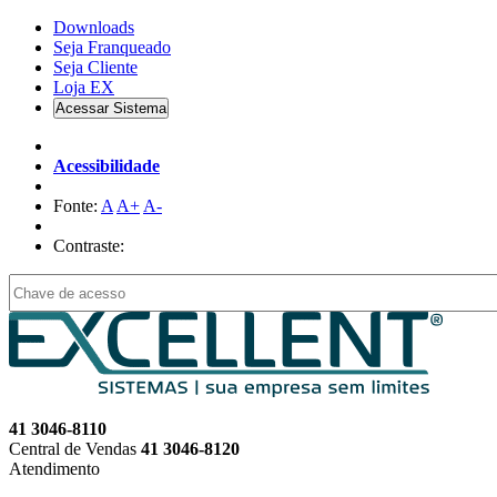
Downloads
Seja Franqueado
Seja
Cliente
Loja EX
Acessar Sistema
Acessibilidade
Fonte:
A
A+
A-
Contraste:
41 3046-8110
Central de Vendas
41 3046-8120
Atendimento