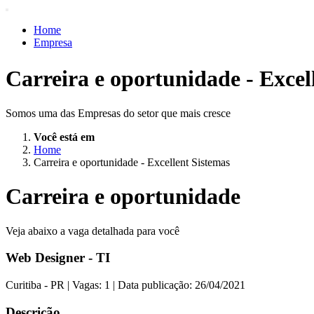
Home
Empresa
Produtos e Serviços
Acessos Inteligentes
Carreira e oportunidade - Excel
Suporte
Ajuda
Blog
Somos uma das Empresas do setor que mais cresce
Vagas
Trabalhe Conosco
Você está em
Contato
Home
Carreira e oportunidade - Excellent Sistemas
Carreira e oportunidade
Veja abaixo a vaga detalhada para você
Web Designer - TI
Curitiba - PR | Vagas: 1 | Data publicação: 26/04/2021
Descrição