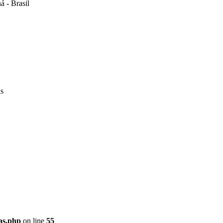
á - Brasil
as
ras.php
on line
55