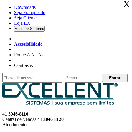
X
Downloads
Seja Franqueado
Seja
Cliente
Loja EX
Acessar Sistema
Acessibilidade
Fonte:
A
A+
A-
Contraste:
Entrar
41 3046-8110
Central de Vendas
41 3046-8120
Atendimento