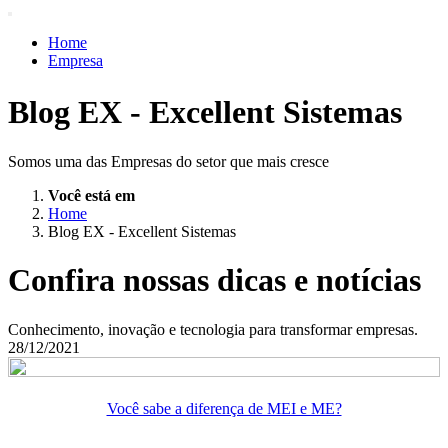
Home
Empresa
Produtos e Serviços
Acessos Inteligentes
Blog EX - Excellent Sistemas
Suporte
Ajuda
Blog
Somos uma das Empresas do setor que mais cresce
Vagas
Trabalhe Conosco
Você está em
Contato
Home
Blog EX - Excellent Sistemas
Confira nossas dicas e notícias
Conhecimento, inovação e tecnologia para transformar empresas.
28/12/2021
Você sabe a diferença de MEI e ME?