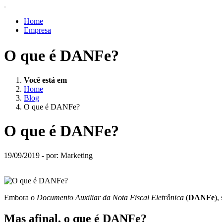
Home
Empresa
Produtos e Serviços
Acessos Inteligentes
O que é DANFe?
Suporte
Ajuda
Blog
Você está em
Vagas
Home
Trabalhe Conosco
Blog
Contato
O que é DANFe?
O que é DANFe?
19/09/2019 - por: Marketing
Embora o
Documento Auxiliar da Nota Fiscal Eletrônica
(
DANFe
),
Mas afinal, o que é DANFe?