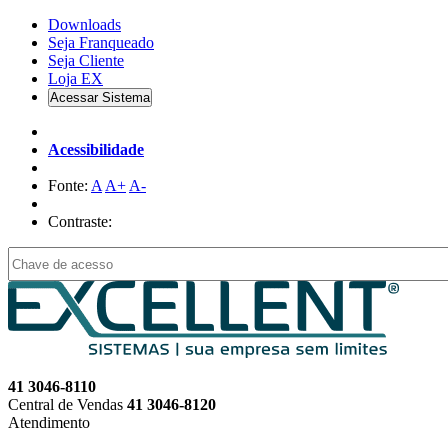
Downloads
Seja Franqueado
Seja
Cliente
Loja EX
Acessar Sistema
Acessibilidade
Fonte:
A
A+
A-
Contraste:
41 3046-8110
Central de Vendas
41 3046-8120
Atendimento